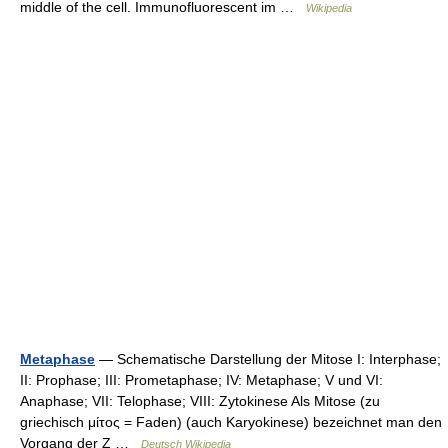
middle of the cell. Immunofluorescent im …
Wikipedia
Metaphase
— Schematische Darstellung der Mitose I: Interphase;
II: Prophase; III: Prometaphase; IV: Metaphase; V und VI:
Anaphase; VII: Telophase; VIII: Zytokinese Als Mitose (zu
griechisch μίτος = Faden) (auch Karyokinese) bezeichnet man den
Vorgang der Z …
Deutsch Wikipedia