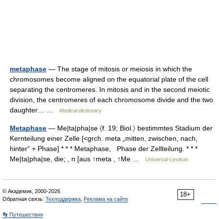
metaphase
— The stage of mitosis or meiosis in which the
chromosomes become aligned on the equatorial plate of the cell
separating the centromeres. In mitosis and in the second meiotic
division, the centromeres of each chromosome divide and the two
daughter… …
Medical dictionary
Metaphase
— Me|ta|pha|se 〈f. 19; Biol.〉 bestimmtes Stadium der
Kernteilung einer Zelle [<grch. meta „mitten, zwischen, nach,
hinter“ + Phase] * * * Metaphase, Phase der Zellteilung. * * *
Me|ta|pha|se, die; , n [aus ↑meta , ↑Me …
Universal-Lexikon
© Академик, 2000-2026
18+
Обратная связь:
Техподдержка
,
Реклама на сайте
👣 Путешествия