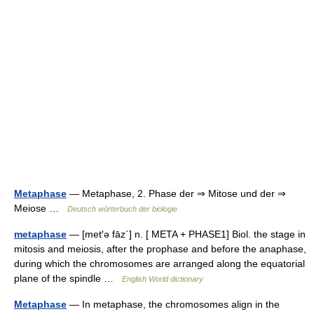
Metaphase
— Metaphase, 2. Phase der ⇒ Mitose und der ⇒
Meiose …
Deutsch wörterbuch der biologie
metaphase
— [met′ə fāz΄] n. [ META + PHASE1] Biol. the stage in
mitosis and meiosis, after the prophase and before the anaphase,
during which the chromosomes are arranged along the equatorial
plane of the spindle …
English World dictionary
Metaphase
— In metaphase, the chromosomes align in the