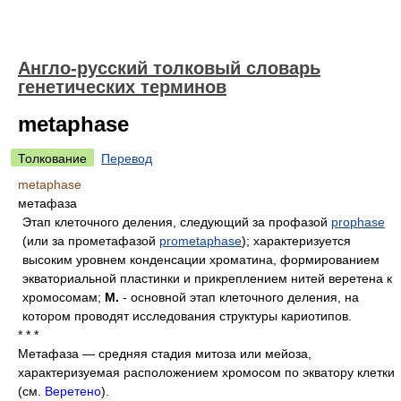
Англо-русский толковый словарь
генетических терминов
metaphase
Толкование
Перевод
metaphase
метафаза
Этап клеточного деления, следующий за профазой
prophase
(или за прометафазой
prometaphase
); характеризуется
высоким уровнем конденсации хроматина, формированием
экваториальной пластинки и прикреплением нитей веретена к
хромосомам;
М.
- основной этап клеточного деления, на
котором проводят исследования структуры кариотипов.
* * *
Метафаза — средняя стадия митоза или мейоза,
характеризуемая расположением хромосом по экватору клетки
(см.
Веретено
).