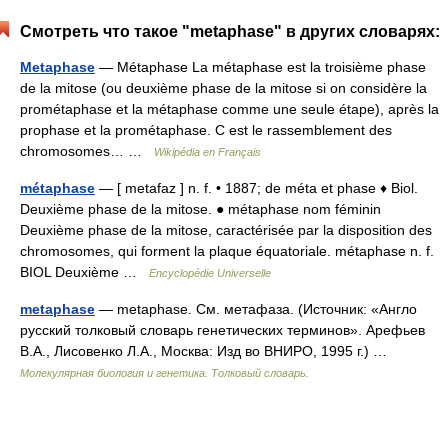
Смотреть что такое "metaphase" в других словарях:
Metaphase
— Métaphase La métaphase est la troisième phase
de la mitose (ou deuxième phase de la mitose si on considère la
prométaphase et la métaphase comme une seule étape), après la
prophase et la prométaphase. C est le rassemblement des
chromosomes… …
Wikipédia en Français
métaphase
— [ metafaz ] n. f. • 1887; de méta et phase ♦ Biol.
Deuxième phase de la mitose. ● métaphase nom féminin
Deuxième phase de la mitose, caractérisée par la disposition des
chromosomes, qui forment la plaque équatoriale. métaphase n. f.
BIOL Deuxième …
Encyclopédie Universelle
metaphase
— metaphase. См. метафаза. (Источник: «Англо
русский толковый словарь генетических терминов». Арефьев
В.А., Лисовенко Л.А., Москва: Изд во ВНИРО, 1995 г.) …
Молекулярная биология и генетика. Толковый словарь.