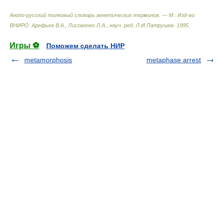
Англо-русский толковый словарь генетических терминов. — М.: Изд-во
ВНИРО
.
Арефьев В.А., Лисовенко Л.А., науч. ред. Л.И.Патрушев
.
1995
.
Игры ⚽
Поможем сделать НИР
metamorphosis
metaphase arrest